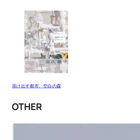
溶け出す都市、空白の森
OTHER