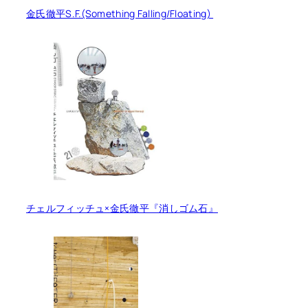
金氏徹平S.F.(Something Falling/Floating)
チェルフィッチュ×金氏徹平『消しゴム石』