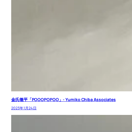
金氏徹平「POOOPOPOO」- Yumiko Chiba Associates
2023年1月24日