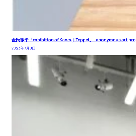
金氏徹平「exhibition of Kaneuji Teppei」- anonymous art pro
2023年7月8日