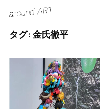
内
容
を
ス
タグ:
金氏徹平
キ
ッ
プ