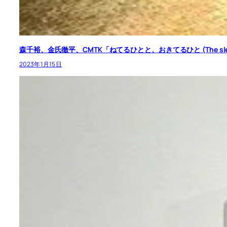
森千裕、金氏徹平、CMTK「ねてるひとと、おきてるひと (The sleeping one
2023年1月15日