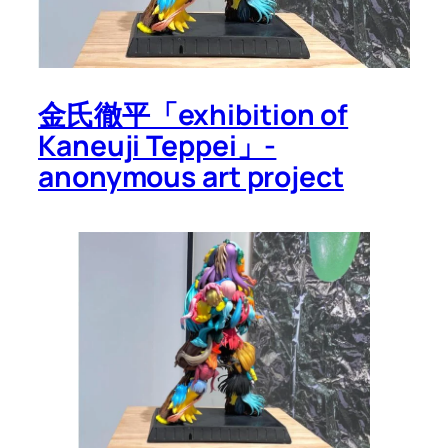
金氏徹平「exhibition of
Kaneuji Teppei」-
anonymous art project