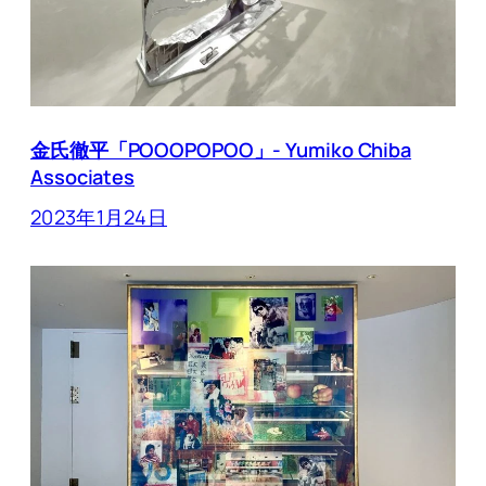
金氏徹平「POOOPOPOO」- Yumiko Chiba
Associates
2023年1月24日