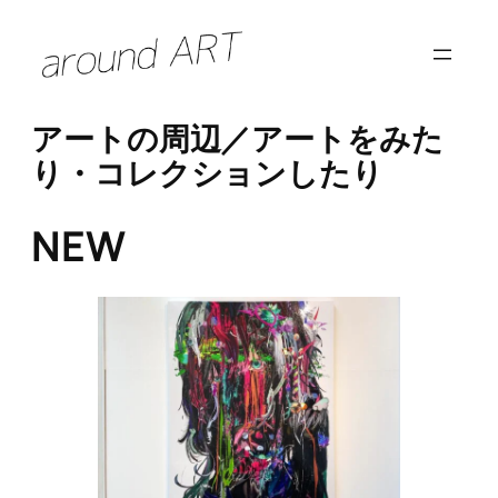
内
容
を
ス
アートの周辺／アートをみた
キ
り・コレクションしたり
ッ
プ
NEW