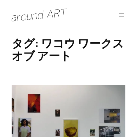
内
容
を
ス
タグ:
ワコウ ワークス
キ
ッ
オブ アート
プ