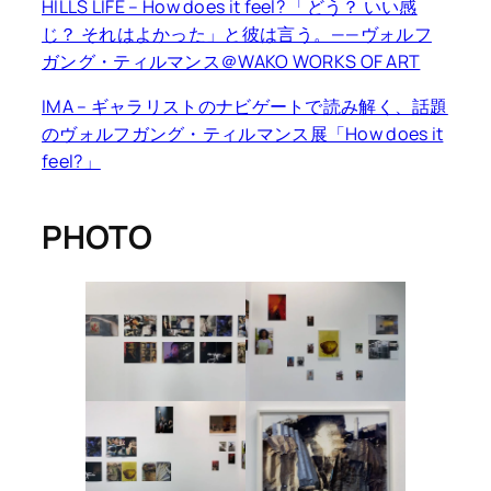
HILLS LIFE – How does it feel? 「どう？ いい感
じ？ それはよかった」と彼は言う。——ヴォルフ
ガング・ティルマンス＠WAKO WORKS OF ART
IMA – ギャラリストのナビゲートで読み解く、話題
のヴォルフガング・ティルマンス展「How does it
feel?」
PHOTO