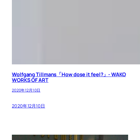
Wolfgang Tillmans「How dose it feel?」- WAKO
WORKS OF ART
2020年12月10日
2020年12月10日