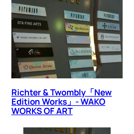
Richter & Twombly「New
Edition Works」- WAKO
WORKS OF ART