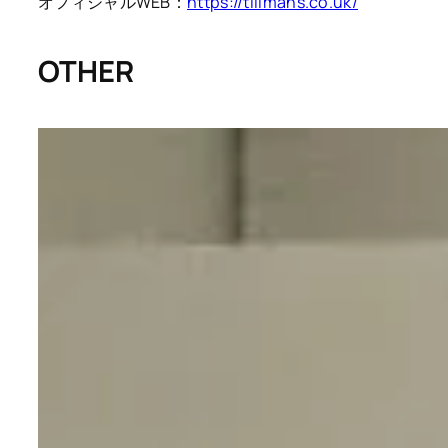
オフィシャルWEB：
https://tillmans.co.uk/
OTHER