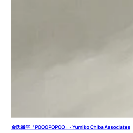
金氏徹平「POOOPOPOO」- Yumiko Chiba Associates