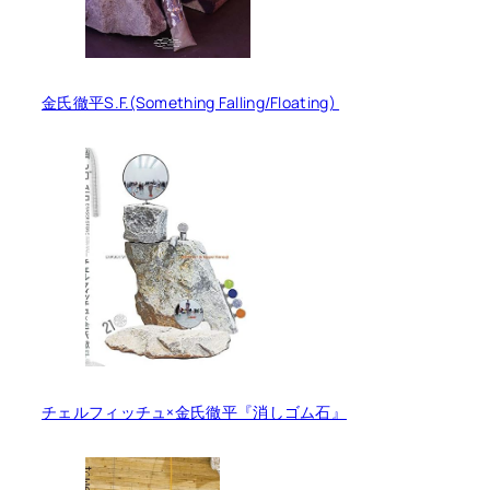
金氏徹平S.F.(Something Falling/Floating)
チェルフィッチュ×金氏徹平『消しゴム石』