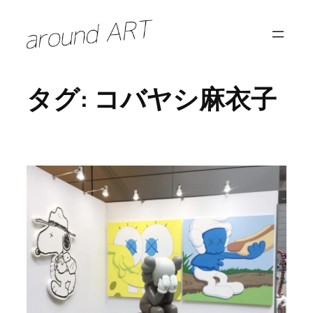
内
容
を
ス
タグ:
コバヤシ麻衣子
キ
ッ
プ