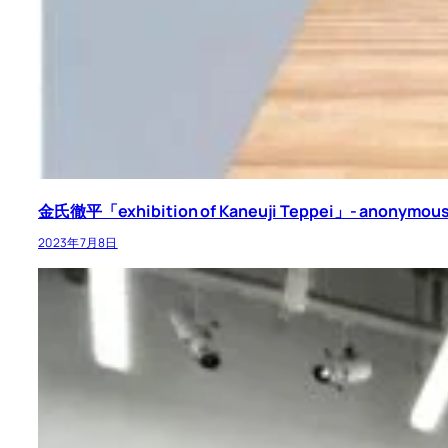
金氏徹平「exhibition of Kaneuji Teppei」- anonymous a
2023年7月8日