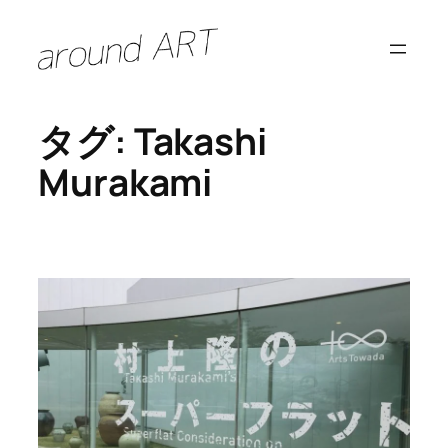
内
容
を
ス
タグ:
Takashi
キ
ッ
Murakami
プ