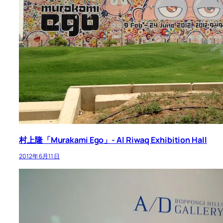
村上隆「Murakami Ego」- Al Riwaq Exhibition Hall
2012年6月11日