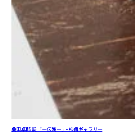
桑田卓郎 展 「ー伝陶ー」- 柿傳ギャラリー