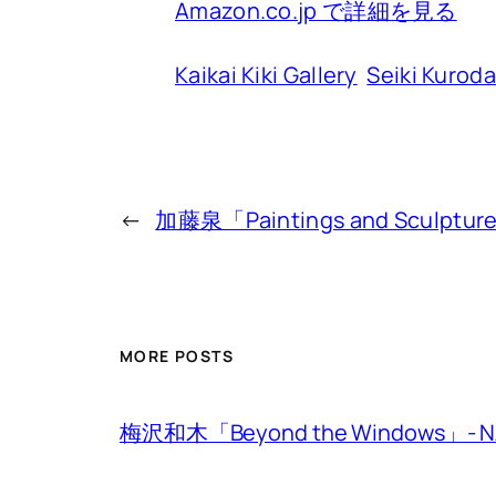
Amazon.co.jp で詳細を見る
Kaikai Kiki Gallery
Seiki Kuroda
←
加藤泉「Paintings and Sculptures
MORE POSTS
梅沢和木「Beyond the Windows」- NADi