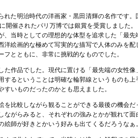
られた明治時代の洋画家・黒田清輝の名作です。
0年に開催されたパリ万博では銀賞を受賞しました
が、当時としての理想的な体型を追求した「最先
西洋絵画的な極めて写実的な描写で人体のみを配
ーフとともに、非常に挑戦的なものでした。
した作品でした。現代に置ける「最先端の女性像
用するということは明確な輪郭線というものも上
やすいものだったのかとも思えました。
絵を比較しながら観ることができる最後の機会だ
しながらみると、それぞれの強みとかが観れて面
の絵師が好きとかいう好みも出てくるだろうなぁ