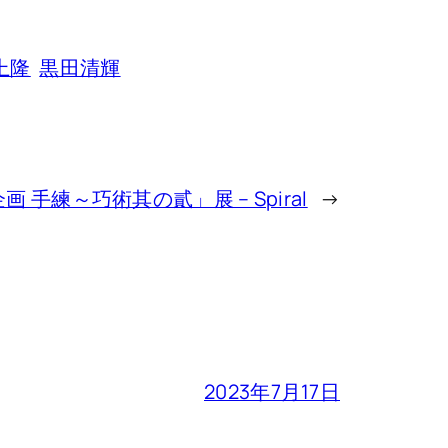
上隆
黒田清輝
 手練～巧術其の貳」展 – Spiral
→
2023年7月17日