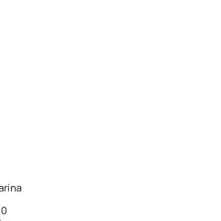
arina
0