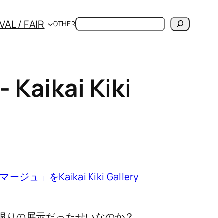
検
VAL / FAIR
OTHER
索
kai Kiki
」をKaikai Kiki Gallery
eryで2日限りの展示だったせいなのか？