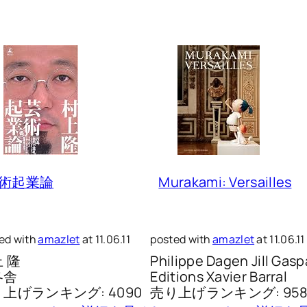
術起業論
Murakami: Versailles
ed with
amazlet
at 11.06.11
posted with
amazlet
at 11.06.11
 隆
Philippe Dagen Jill Gasp
冬舎
Editions Xavier Barral
上げランキング: 4090
売り上げランキング: 958