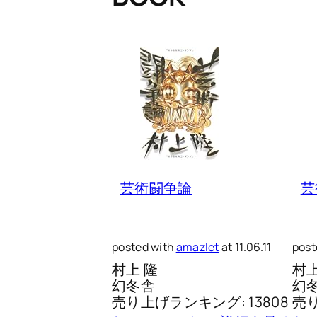
芸術闘争論
芸
posted with
amazlet
at 11.06.11
post
村上 隆
村上
幻冬舎
幻
売り上げランキング: 13808
売り