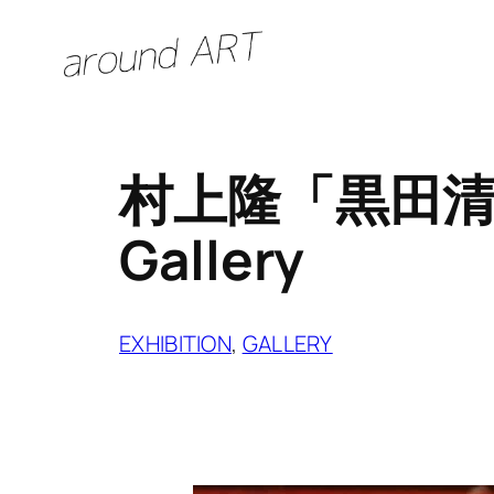
内
容
を
ス
キ
村上隆「黒田清輝へ
ッ
プ
Gallery
EXHIBITION
, 
GALLERY