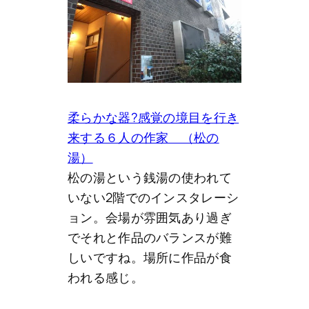
柔らかな器?感覚の境目を行き
来する６人の作家 （松の
湯）
松の湯という銭湯の使われて
いない2階でのインスタレーシ
ョン。会場が雰囲気あり過ぎ
でそれと作品のバランスが難
しいですね。場所に作品が食
われる感じ。