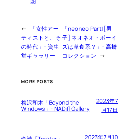
朗
←
「女性アー
「neoneo Part1[男
ティストと、そ
子] ネオネオ・ボーイ
の時代」- 資生
ズは草食系？」- 高橋
堂ギャラリー
コレクション
→
MORE POSTS
2023年7
梅沢和木「Beyond the
Windows」- NADiff Gallery
月17日
2023年7月10
森靖「Twister」-