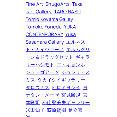
Fine Art
ShugoArts
Taka
Ishii Gallery
TARO NASU
Tomio Koyama Galley
Tomoko Yoneda
YUKA
CONTENPORARY
Yuka
Sasahara Gallery
エルネス
ト・カイヴァーノ
エルムグリ
ーン＆ドラッグセット
ギャラ
リーハシモト
ゴ・ギョンホ
シューゴアーツ
ジョシュ・ス
ミス
タカイシイギャラリー
タロウナス
ヒロミヨシイ
ヨ
ナタン・メーゼ
宮城勝規
宮
本隆司
小山登美夫ギャラリー
米田知子
荻原賢樹
足立喜一