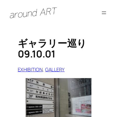
内
容
を
ス
キ
ギャラリー巡り
ッ
09.10.01
プ
EXHIBITION
, 
GALLERY