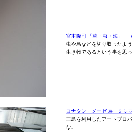
宮本隆司 「草・虫・海」 （T
虫や鳥などを切り取ったよ
生き物であるという事を思
ヨナタン・メーゼ 展「ミシマ・イズ
三島を利用したアートプロ
な。