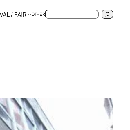
検
VAL / FAIR
OTHER
索