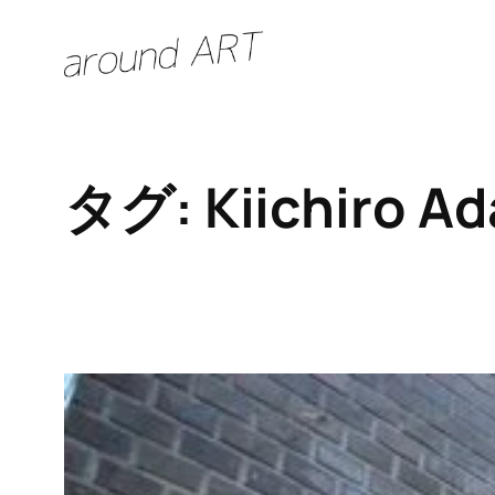
内
容
を
ス
キ
タグ:
Kiichiro Ad
ッ
プ