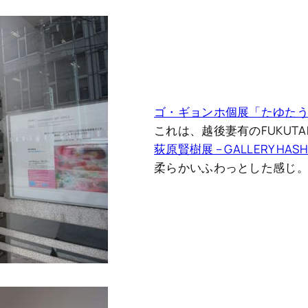
ゴ・ギョンホ個展「たゆたう けしき
これは、越後妻有のFUKUTA
荻原賢樹展 – GALLERY HASH
柔らかいふわっとした感じ