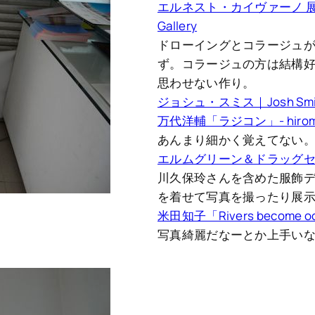
エルネスト・カイヴァーノ 展「
Gallery
ドローイングとコラージュ
ず。コラージュの方は結構
思わせない作り。
ジョシュ・スミス｜Josh Smith「P
万代洋輔「ラジコン」- hiromiy
あんまり細かく覚えてない
エルムグリーン＆ドラッグセット「SUP
川久保玲さんを含めた服飾
を着せて写真を撮ったり展
米田知子「Rivers become o
写真綺麗だなーとか上手い