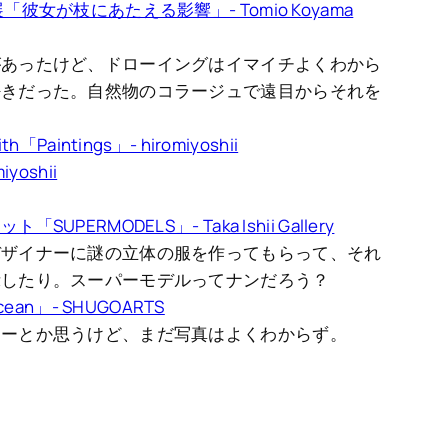
彼女が枝にあたえる影響」- Tomio Koyama
があったけど、ドローイングはイマイチよくわから
好きだった。自然物のコラージュで遠目からそれを
aintings」- hiromiyoshii
oshii
。
ERMODELS」- Taka Ishii Gallery
デザイナーに謎の立体の服を作ってもらって、それ
示したり。スーパーモデルってナンだろう？
cean」- SHUGOARTS
なーとか思うけど、まだ写真はよくわからず。