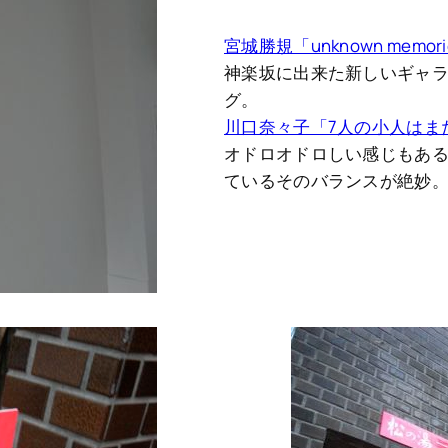
宮城勝規「unknown memories」
神楽坂に出来た新しいギャ
グ。
川口奈々子「7人の小人はまだ来ない」
オドロオドロしい感じもあ
ているそのバランスが絶妙