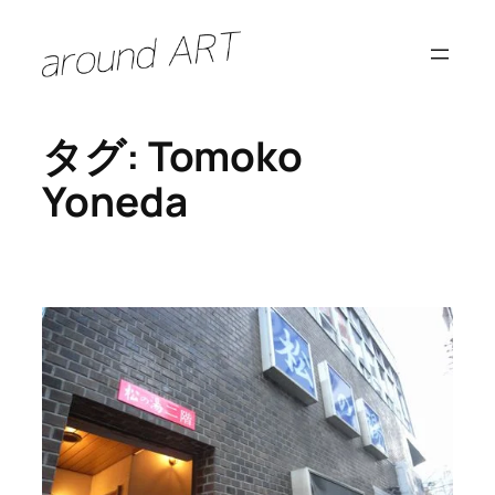
内
容
を
ス
タグ:
Tomoko
キ
ッ
Yoneda
プ