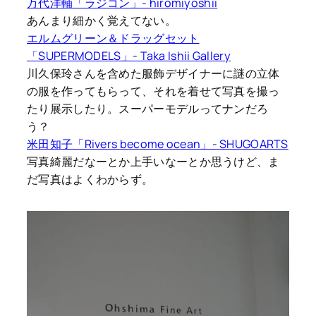
万代洋輔「ラジコン」- hiromiyoshii
あんまり細かく覚えてない。
エルムグリーン＆ドラッグセット
「SUPERMODELS」- Taka Ishii Gallery
川久保玲さんを含めた服飾デザイナーに謎の立体
の服を作ってもらって、それを着せて写真を撮っ
たり展示したり。スーパーモデルってナンだろ
う？
米田知子「Rivers become ocean」- SHUGOARTS
写真綺麗だなーとか上手いなーとか思うけど、ま
だ写真はよくわからず。