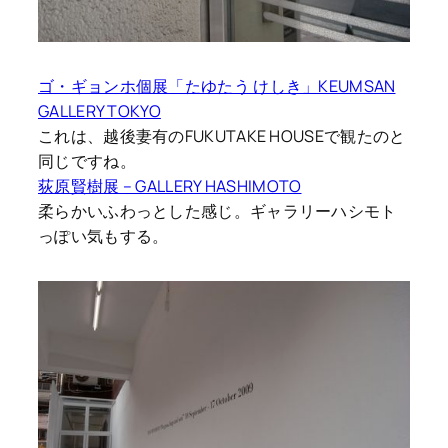
ゴ・ギョンホ個展「たゆたう けしき」KEUMSAN
GALLERY TOKYO
これは、越後妻有のFUKUTAKE HOUSEで観たのと
同じですね。
荻原賢樹展 – GALLERY HASHIMOTO
柔らかいふわっとした感じ。ギャラリーハシモト
っぽい気もする。