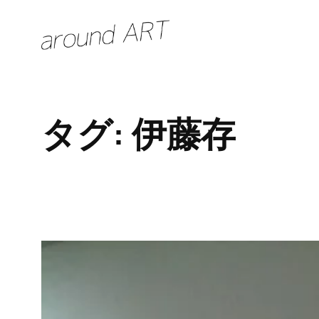
内
容
を
ス
キ
タグ:
伊藤存
ッ
プ