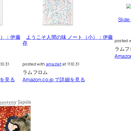
Sli
（小）：伊藤
ようこそ人間の味 ノート（小）：伊藤
posted 
存
ラムフ
Amaz
.10.31
posted with
amazlet
at 11.10.31
ラムフロム
詳細を見る
Amazon.co.jp で詳細を見る