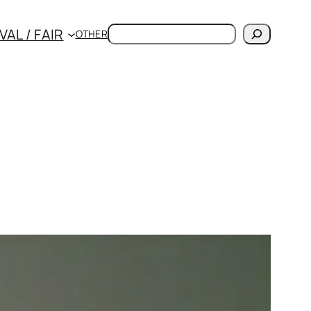
検
VAL / FAIR
OTHER
索