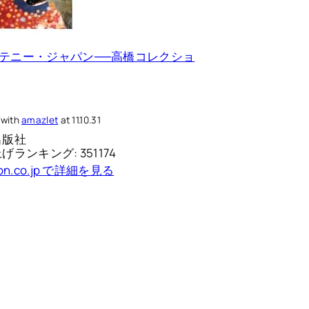
テニー・ジャパン──高橋コレクショ
 with
amazlet
at 11.10.31
出版社
げランキング: 351174
on.co.jp で詳細を見る