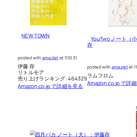
NEW TOWN
YouTwo ノート
存
posted with
amazlet
at 11.10.31
伊藤 存
posted with
amazlet
at 11
リトルモア
ラムフロム
売り上げランキング: 464329
Amazon.co.jp で
Amazon.co.jp で詳細を見る