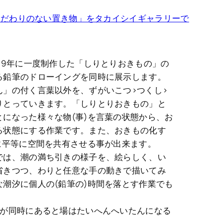
こだわりのない置き物」をタカイシイギャラリーで
99年に一度制作した「しりとりおきもの」の
る鉛筆のドローイングを同時に展示します。
」の付く言葉以外を、ずがいこつ>つくし>
りとっていきます。「しりとりおきもの」と
になった様々な物(事)を言葉の状態から、お
る状態にする作業です。また、おきもの化す
に平等に空間を共有させる事が出来ます。
は、潮の満ち引きの様子を、絵らしく、い
省きつつ、わりと任意な手の動きで描いてみ
潮汐に個人の(鉛筆の)時間を落とす作業でも
が同時にあると場はたいへんへいたんになる