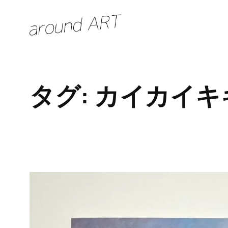
内
容
を
ス
キ
タグ:
カイカイキ
ッ
プ