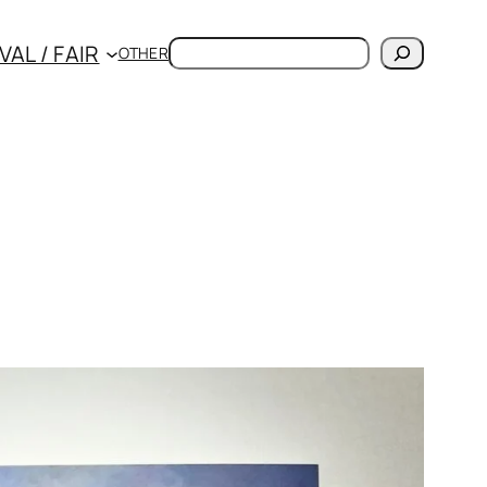
検
VAL / FAIR
OTHER
索