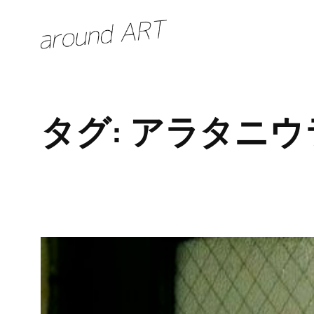
内
容
を
ス
キ
タグ:
アラタニウ
ッ
プ