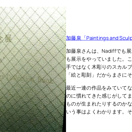
加藤泉「Paintings and
加藤泉さんは、Nadiffで
も展示をやっていました。こち
手ではなく木彫りのスカル
「絵と彫刻」だからまさに
最近一連の作品をみていて
のに慣れてきた感じがして
ものが生まれたりするのか
いう事はよくわかります。