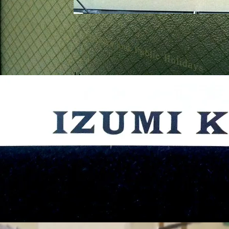
加藤泉「Paintings and
Sculptures」- NADiff Gallery
2011年6月10日
ings and
es」- アラタニウラノ