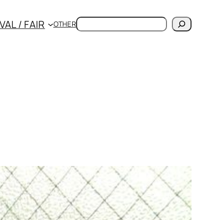
検
VAL / FAIR
OTHER
索