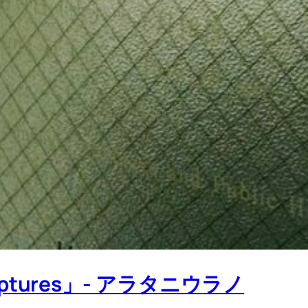
culptures」- アラタニウラノ