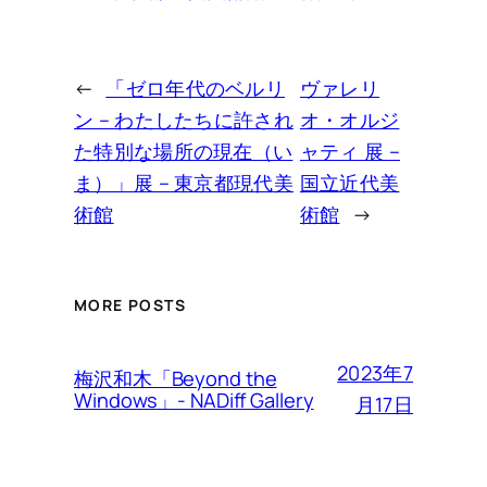
←
「ゼロ年代のベルリ
ヴァレリ
ン – わたしたちに許され
オ・オルジ
た特別な場所の現在（い
ャティ 展 –
ま）」展 – 東京都現代美
国立近代美
術館
術館
→
MORE POSTS
2023年7
梅沢和木「Beyond the
Windows」- NADiff Gallery
月17日