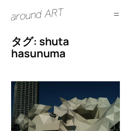
内
容
を
ス
タグ:
shuta
キ
ッ
hasunuma
プ