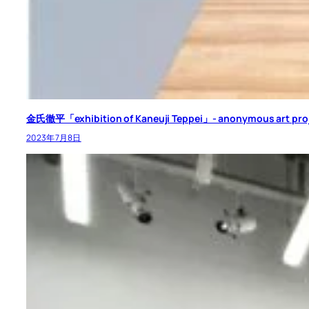
金氏徹平「exhibition of Kaneuji Teppei」- anonymous art pro
2023年7月8日