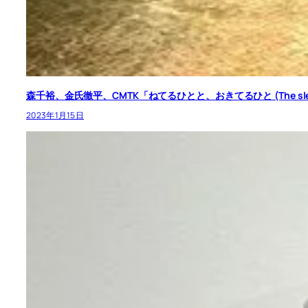
森千裕、金氏徹平、CMTK「ねてるひとと、おきてるひと (The sleeping one
2023年1月15日