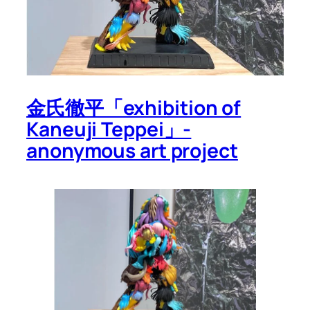
金氏徹平「exhibition of
Kaneuji Teppei」-
anonymous art project