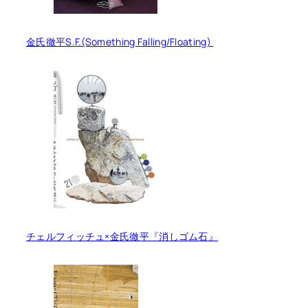
金氏徹平S.F.(Something Falling/Floating)
チェルフィッチュ×金氏徹平『消しゴム石』