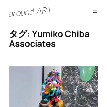
内
容
を
ス
タグ:
Yumiko Chiba
キ
ッ
Associates
プ