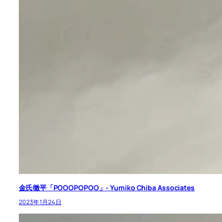
金氏徹平「POOOPOPOO」- Yumiko Chiba Associates
2023年1月24日