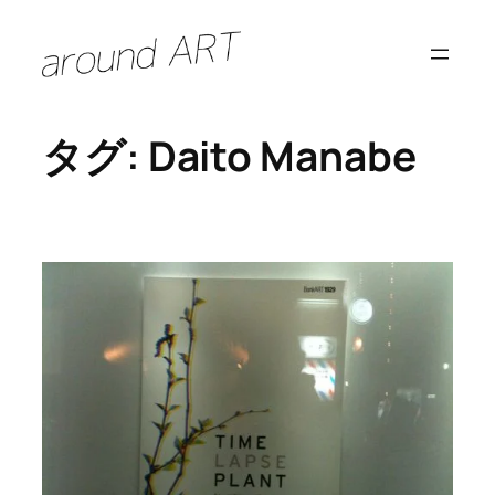
内
容
を
ス
タグ:
Daito Manabe
キ
ッ
プ