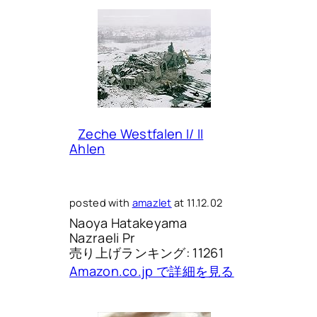
Zeche Westfalen I/ II
Ahlen
posted with
amazlet
at 11.12.02
Naoya Hatakeyama
Nazraeli Pr
売り上げランキング: 11261
Amazon.co.jp で詳細を見る