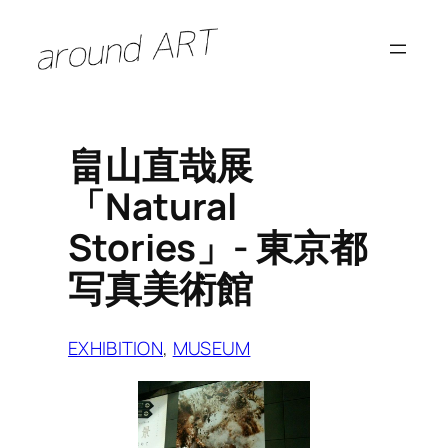
内
容
を
ス
キ
畠山直哉展
ッ
「Natural
プ
Stories」- 東京都
写真美術館
EXHIBITION
, 
MUSEUM