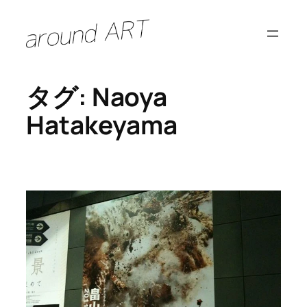
内
容
を
ス
タグ:
Naoya
キ
ッ
Hatakeyama
プ