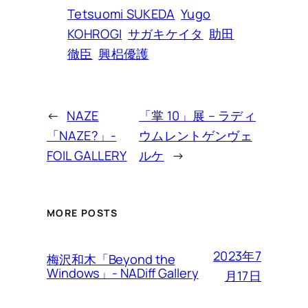
Tetsuomi SUKEDA
Yugo
KOHROGI
サガキケイタ
助田
徹臣
興梠優護
←
NAZE
「掌 10」展 – ラディ
「NAZE?」-
ウムレントゲンヴェ
FOIL GALLERY
ルケ
→
MORE POSTS
2023年7
梅沢和木「Beyond the
Windows」- NADiff Gallery
月17日