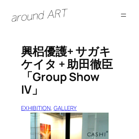
内
容
を
ス
キ
興梠優護+ サガキ
ッ
ケイタ + 助田徹臣
プ
「Group Show
IV」
EXHIBITION
, 
GALLERY