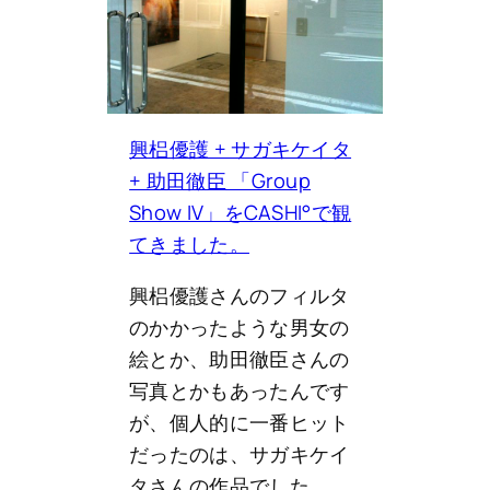
興梠優護 + サガキケイタ
+ 助田徹臣 「Group
Show IV」をCASHI°で観
てきました。
興梠優護さんのフィルタ
のかかったような男女の
絵とか、助田徹臣さんの
写真とかもあったんです
が、個人的に一番ヒット
だったのは、サガキケイ
タさんの作品でした。