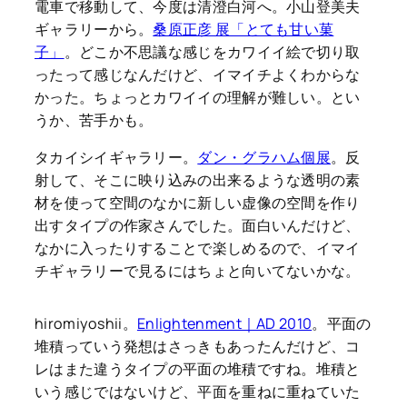
電車で移動して、今度は清澄白河へ。小山登美夫
ギャラリーから。
桑原正彦 展「とても甘い菓
子」
。どこか不思議な感じをカワイイ絵で切り取
ったって感じなんだけど、イマイチよくわからな
かった。ちょっとカワイイの理解が難しい。とい
うか、苦手かも。
タカイシイギャラリー。
ダン・グラハム個展
。反
射して、そこに映り込みの出来るような透明の素
材を使って空間のなかに新しい虚像の空間を作り
出すタイプの作家さんでした。面白いんだけど、
なかに入ったりすることで楽しめるので、イマイ
チギャラリーで見るにはちょと向いてないかな。
hiromiyoshii。
Enlightenment｜AD 2010
。平面の
堆積っていう発想はさっきもあったんだけど、コ
レはまた違うタイプの平面の堆積ですね。堆積と
いう感じではないけど、平面を重ねに重ねていた