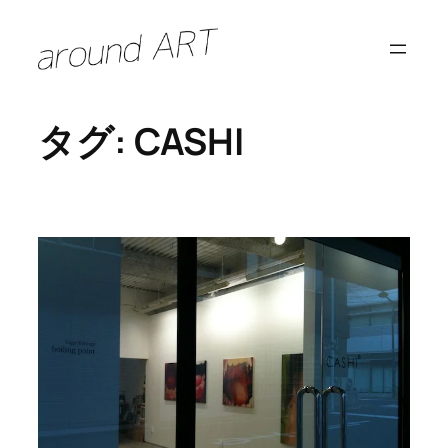
内
容
を
ス
タグ:
CASHI
キ
ッ
プ