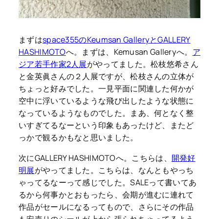
まずは
space355のKeumsan GalleryとGALLERY
HASHIMOTO
へ。まずは、Kemusan Galleryへ。
ア
ジア若手作家2人展
がやってました。松枝悠希さん
と金英眞さんの２人展ですが、松枝さんの立体が
ちょっと好みでした。一見平面に関連した何かが
空中に浮いているような飛び出したような状態に
なっているようなものでした。まあ、何となく整
いすぎてるなーという印象もあったけど、またど
っかで観るかもなと思いました。
次にGALLERY HASHIMOTOへ。こちらは、
開発好
明展
がやってました。こちらは、なんともやっち
ゃってるなーって感じでした。SALEって書いてあ
るから何事かとおもったら、会期が進むに連れて
作品がセールになるってもので、さらにその作品
も安売りのシールが上から張られちゃってるよう