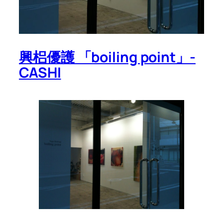
興梠優護 「boiling point」-
CASHI