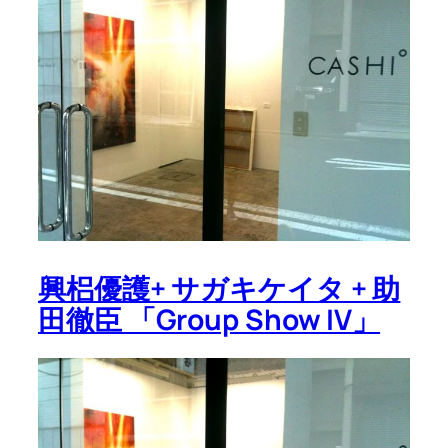
興梠優護+ サガキケイタ + 助
田徹臣 「Group Show IV」