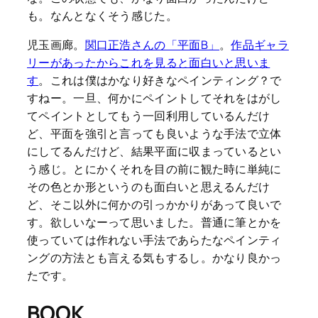
も。なんとなくそう感じた。
児玉画廊。
関口正浩さんの「平面B」
。
作品ギャラ
リーがあったからこれを見ると面白いと思いま
す
。これは僕はかなり好きなペインティング？で
すねー。一旦、何かにペイントしてそれをはがし
てペイントとしてもう一回利用しているんだけ
ど、平面を強引と言っても良いような手法で立体
にしてるんだけど、結果平面に収まっているとい
う感じ。とにかくそれを目の前に観た時に単純に
その色とか形というのも面白いと思えるんだけ
ど、そこ以外に何かの引っかかりがあって良いで
す。欲しいなーって思いました。普通に筆とかを
使っていては作れない手法であらたなペインティ
ングの方法とも言える気もするし。かなり良かっ
たです。
BOOK