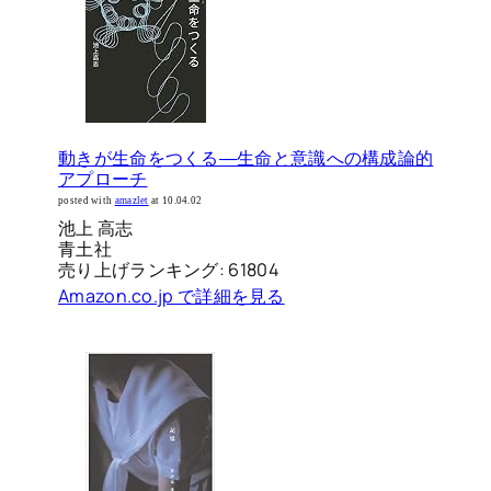
動きが生命をつくる―生命と意識への構成論的
アプローチ
posted with
amazlet
at 10.04.02
池上 高志
青土社
売り上げランキング: 61804
Amazon.co.jp で詳細を見る