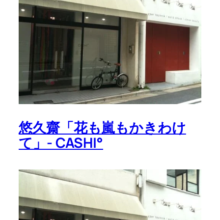
悠久齋「花も嵐もかきわけ
て」- CASHI°