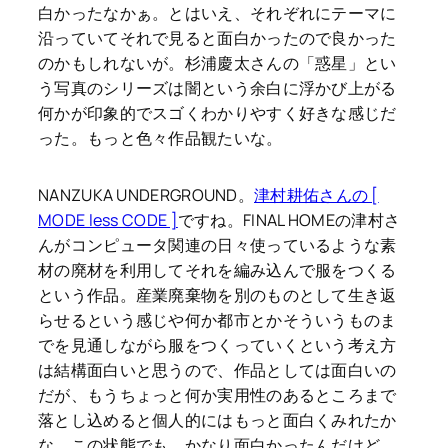
白かったなかぁ。とはいえ、それぞれにテーマに
沿っていてそれで見ると面白かったので良かった
のかもしれないが。杉浦慶太さんの「惑星」とい
う写真のシリーズは闇という余白に浮かび上がる
何かが印象的でスゴくわかりやすく好きな感じだ
った。もっと色々作品観たいな。
NANZUKA UNDERGROUND。
津村耕佑さんの [
MODE less CODE ]
ですね。FINAL HOMEの津村さ
んがコンピュータ関連の日々使っているような素
材の廃材を利用してそれを編み込んで服をつくる
という作品。産業廃棄物を別のものとして生き返
らせるという感じや何か都市とかそういうものま
でを見通しながら服をつくっていくという考え方
は結構面白いと思うので、作品としては面白いの
だが、もうちょっと何か実用性のあるところまで
落とし込めると個人的にはもっと面白くみれたか
な。この状態でも、かなり面白かったんだけど