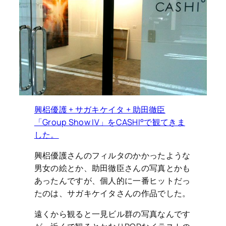
興梠優護 + サガキケイタ + 助田徹臣
「Group Show IV」をCASHI°で観てきま
した。
興梠優護さんのフィルタのかかったような
男女の絵とか、助田徹臣さんの写真とかも
あったんですが、個人的に一番ヒットだっ
たのは、サガキケイタさんの作品でした。
遠くから観ると一見ビル群の写真なんです