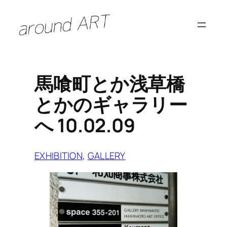
内
容
を
ス
キ
馬喰町とか浅草橋
ッ
とかのギャラリー
プ
へ 10.02.09
EXHIBITION
, 
GALLERY