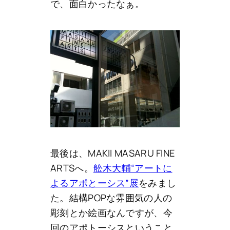
で、面白かったなぁ。
最後は、MAKII MASARU FINE
ARTSへ。
舩木大輔“アートに
よるアポとーシス”展
をみまし
た。結構POPな雰囲気の人の
彫刻とか絵画なんですが、今
回のアポトーシスということ