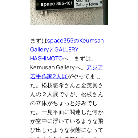
まずは
space355のKeumsan
GalleryとGALLERY
HASHIMOTO
へ。まずは、
Kemusan Galleryへ。
アジア
若手作家2人展
がやってまし
た。松枝悠希さんと金英眞さ
んの２人展ですが、松枝さん
の立体がちょっと好みでし
た。一見平面に関連した何か
が空中に浮いているような飛
び出したような状態になって