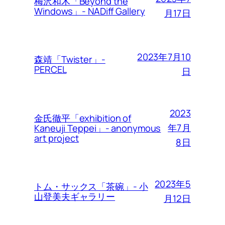
梅沢和木「Beyond the
Windows」- NADiff Gallery
月17日
2023年7月10
森靖「Twister」-
PERCEL
日
2023
金氏徹平「exhibition of
年7月
Kaneuji Teppei」- anonymous
art project
8日
2023年5
トム・サックス「茶碗」- 小
山登美夫ギャラリー
月12日