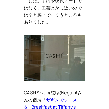
ました。もはや現代アートで
はなく、工芸とかに近いので
は？と感じでしまうところも
ありました。
CASHI°へ。彫刻家Negam!さ
んの個展「
ザギンでシースー
を -Breakfast at Tiffany’s-
」