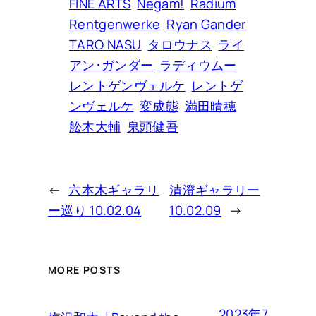
FINE ARTS
Negam!
Radium
Rentgenwerke
Ryan Gander
TARO NASU
タロウナス
ライ
アン･ガンダー
ラディウムー
レントゲンヴェルケ
レントゲ
ンヴェルケ
変成態
満田晴穂
舩木大輔
鬼頭健吾
←
六本木ギャラリ
清澄ギャラリー
ー巡り 10.02.04
10.02.09
→
MORE POSTS
2023年7