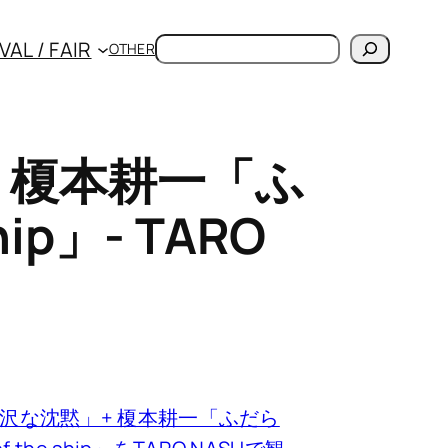
検
VAL / FAIR
OTHER
索
 榎本耕一「ふ
hip」- TARO
沢な沈黙」+ 榎本耕一「ふだら