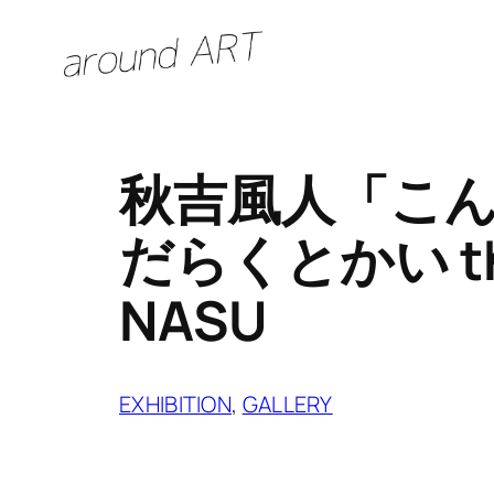
内
容
を
ス
キ
秋吉風人「こん
ッ
プ
だらくとかい the 
NASU
EXHIBITION
, 
GALLERY