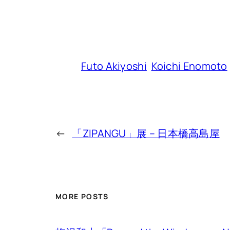
Futo Akiyoshi
Koichi Enomoto
←
「ZIPANGU」展 – 日本橋高島屋
MORE POSTS