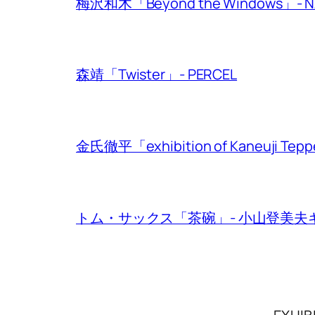
梅沢和木「Beyond the Windows」- NADi
森靖「Twister」- PERCEL
金氏徹平「exhibition of Kaneuji Teppe
トム・サックス「茶碗」- 小山登美夫