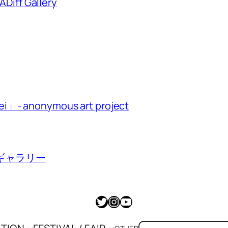
ff Gallery
i」- anonymous art project
ギャラリー
Twitter
Instagram
YouTube