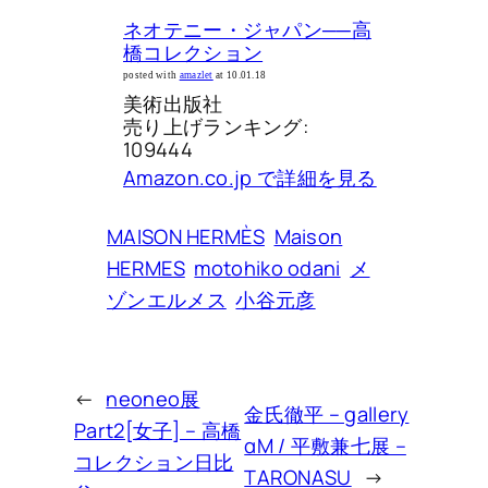
ネオテニー・ジャパン──高
橋コレクション
posted with
amazlet
at 10.01.18
美術出版社
売り上げランキング:
109444
Amazon.co.jp で詳細を見る
MAISON HERMÈS
Maison
HERMES
motohiko odani
メ
ゾンエルメス
小谷元彦
←
neoneo展
金氏徹平 – gallery
Part2[女子] – 高橋
αM / 平敷兼七展 –
コレクション日比
TARONASU
→