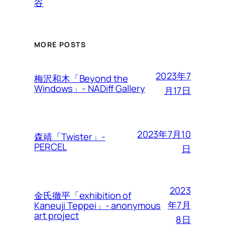
谷
MORE POSTS
2023年7
梅沢和木「Beyond the
Windows」- NADiff Gallery
月17日
2023年7月10
森靖「Twister」-
PERCEL
日
2023
金氏徹平「exhibition of
年7月
Kaneuji Teppei」- anonymous
art project
8日