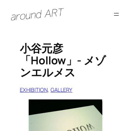
内
容
を
ス
キ
小谷元彦
ッ
「Hollow」- メゾ
プ
ンエルメス
EXHIBITION
, 
GALLERY