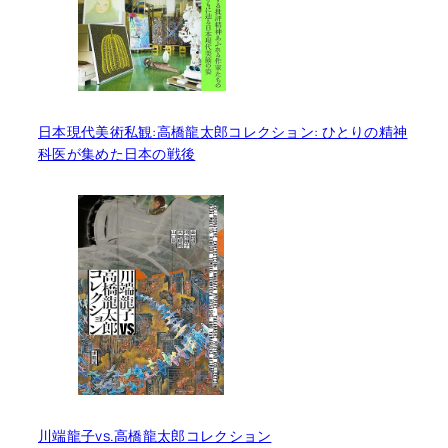
日本現代美術私観:高橋龍太郎コレクション: ひとりの精神
科医が集めた日本の戦後
川端龍子vs.高橋龍太郎コレクション