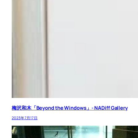
梅沢和木「Beyond the Windows」- NADiff Gallery
2023年7月17日