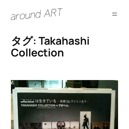
内
容
を
ス
タグ:
Takahashi
キ
ッ
Collection
プ