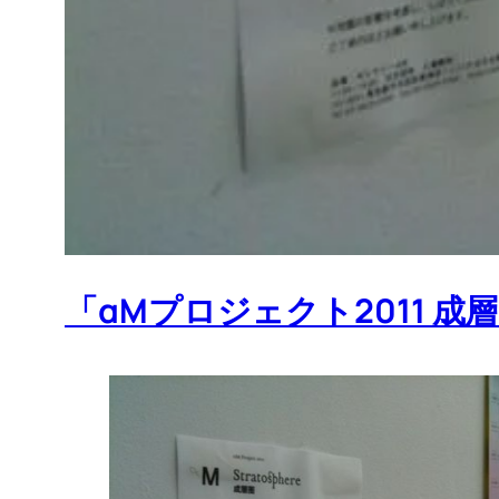
「αMプロジェクト2011 成層圏 V