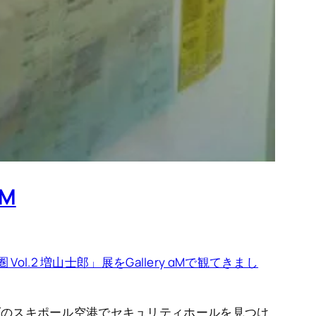
αM
 Vol.2 増山士郎」展をGallery αMで観てきまし
ダのスキポール空港でセキュリティホールを見つけ