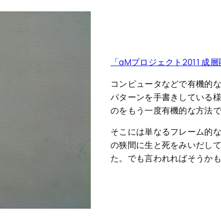
「αMプロジェクト2011 成層圏 V
コンピュータなどで有機的
パターンを手書きしている
のをもう一度有機的な方法
そこには単なるフレーム的
の狭間に生と死をみいだし
た。でも言われればそうか