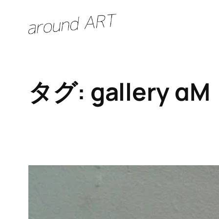
内
容
を
ス
キ
タグ:
gallery αM
ッ
プ