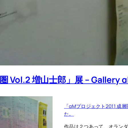
ol.2 増山士郎」展 – Gallery 
「αMプロジェクト2011 成層圏
た。
作品は２つあって、オラン