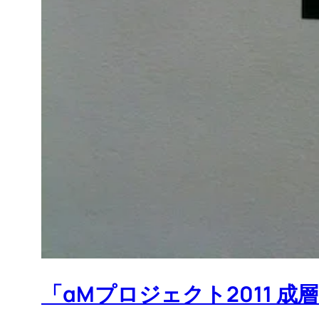
「αMプロジェクト2011 成層圏 V