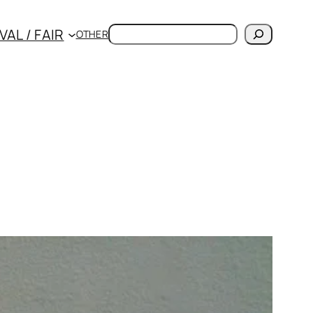
検
VAL / FAIR
OTHER
索