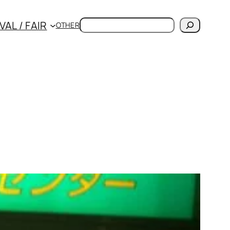
検
VAL / FAIR
OTHER
索