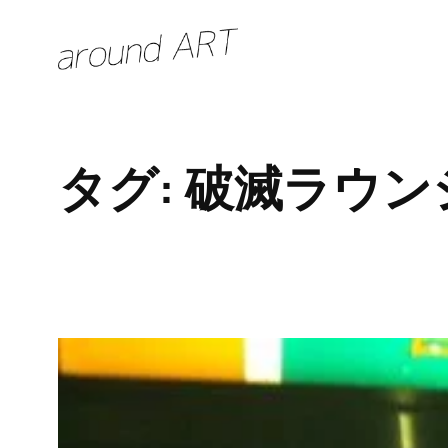
内
容
を
ス
キ
タグ:
破滅ラウン
ッ
プ