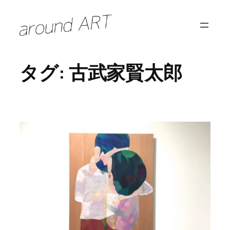
内
容
を
ス
タグ:
古武家賢太郎
キ
ッ
プ