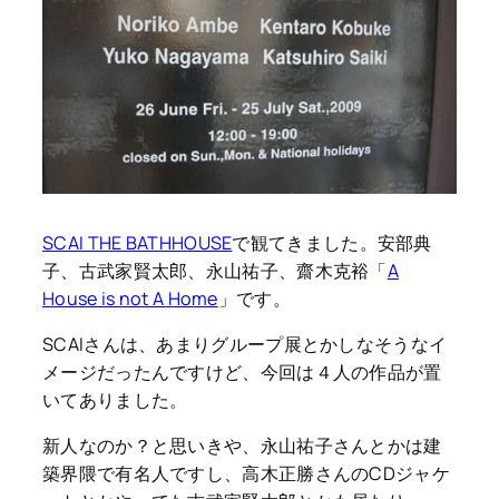
SCAI THE BATHHOUSE
で観てきました。安部典
子、古武家賢太郎、永山祐子、齋木克裕「
A
House is not A Home
」です。
SCAIさんは、あまりグループ展とかしなそうなイ
メージだったんですけど、今回は４人の作品が置
いてありました。
新人なのか？と思いきや、永山祐子さんとかは建
築界隈で有名人ですし、高木正勝さんのCDジャケ