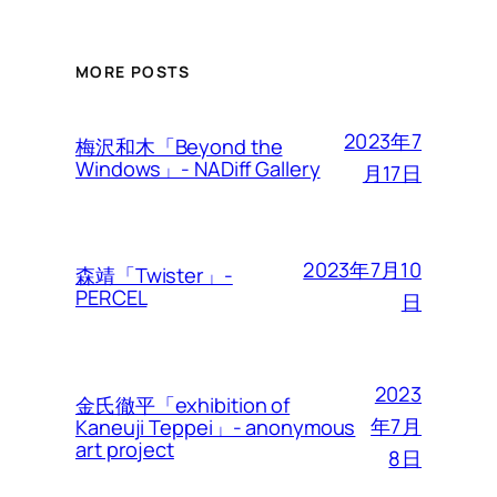
MORE POSTS
2023年7
梅沢和木「Beyond the
Windows」- NADiff Gallery
月17日
2023年7月10
森靖「Twister」-
PERCEL
日
2023
金氏徹平「exhibition of
年7月
Kaneuji Teppei」- anonymous
art project
8日