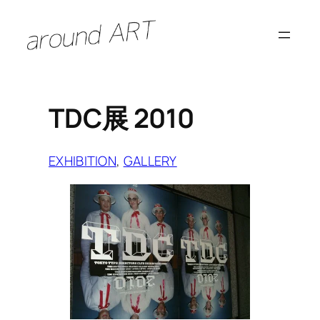
内
容
を
ス
キ
TDC展 2010
ッ
プ
EXHIBITION
, 
GALLERY