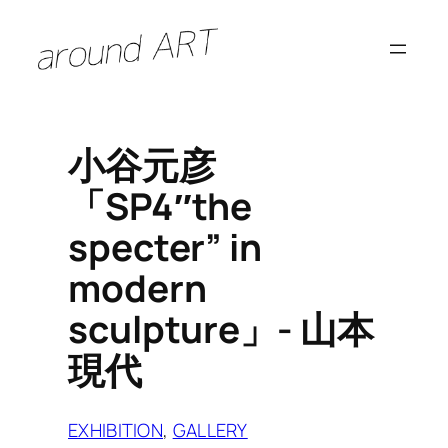
内
容
を
ス
キ
小谷元彦
ッ
「SP4″the
プ
specter” in
modern
sculpture」- 山本
現代
EXHIBITION
, 
GALLERY