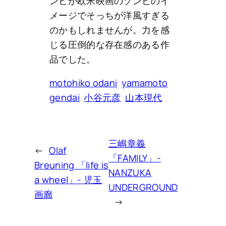
ンビが欧米映画のゾンビのイ
メージでそっちが洋風すぎる
のかもしれませんが。力を感
じる圧倒的な存在感のある作
品でした。
motohiko odani
yamamoto
gendai
小谷元彦
山本現代
三嶋章義
←
Olaf
「FAMILY」-
Breuning 「life is
NANZUKA
a wheel」- 児玉
UNDERGROUND
画廊
→