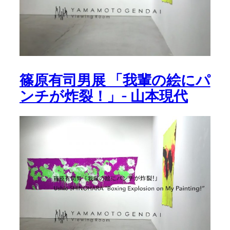
篠原有司男展 「我輩の絵にパ
ンチが炸裂！」- 山本現代