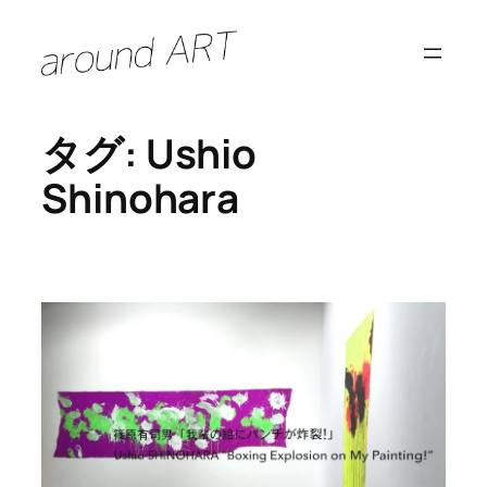
内
容
を
ス
タグ:
Ushio
キ
ッ
Shinohara
プ