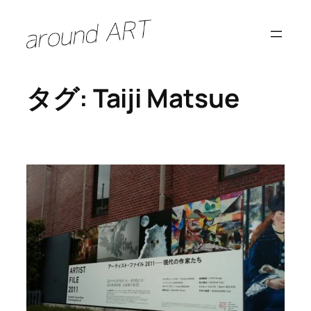
内
容
を
ス
タグ:
Taiji Matsue
キ
ッ
プ