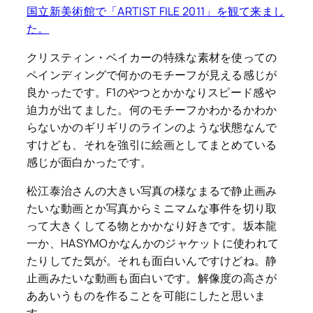
国立新美術館で「ARTIST FILE 2011」を観て来まし
た。
クリスティン・ベイカーの特殊な素材を使っての
ペインディングで何かのモチーフが見える感じが
良かったです。F1のやつとかかなりスピード感や
迫力が出てました。何のモチーフかわかるかわか
らないかのギリギリのラインのような状態なんで
すけども、それを強引に絵画としてまとめている
感じが面白かったです。
松江泰治さんの大きい写真の様なまるで静止画み
たいな動画とか写真からミニマムな事件を切り取
って大きくしてる物とかかなり好きです。坂本龍
一か、HASYMOかなんかのジャケットに使われて
たりしてた気が。それも面白いんですけどね。静
止画みたいな動画も面白いです。解像度の高さが
ああいうものを作ることを可能にしたと思いま