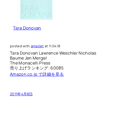
Tara Donovan
posted with
amazlet
at 11.04.18
Tara Donovan Lawrence Weschler Nicholas
Baume Jen Mergel
The Monacelli Press
売り上げランキング: 60085
Amazon.co.jp で詳細を見る
2011年4月8日