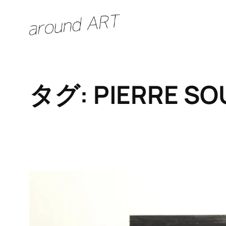
内
容
を
ス
キ
タグ:
PIERRE SO
ッ
プ