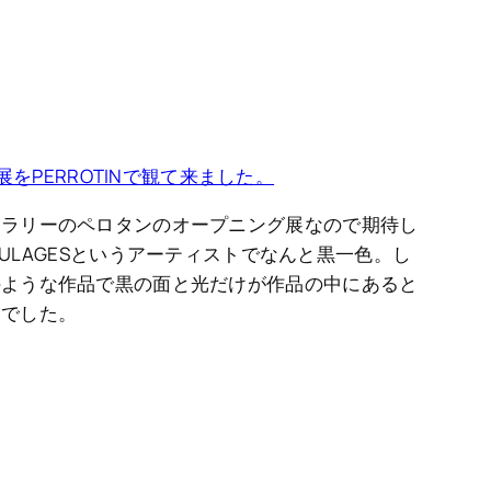
の個展をPERROTINで観て来ました。
ャラリーのペロタンのオープニング展なので期待し
SOULAGESというアーティストでなんと黒一色。し
のような作品で黒の面と光だけが作品の中にあると
品でした。