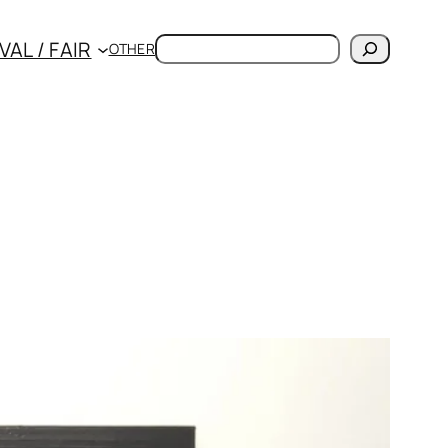
検
VAL / FAIR
OTHER
索