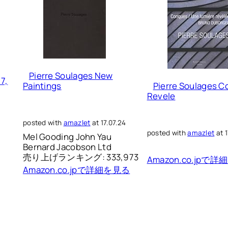
Pierre Soulages New
7,
Paintings
Pierre Soulages C
Revele
posted with
amazlet
at 17.07.24
posted with
amazlet
at 1
Mel Gooding John Yau
Bernard Jacobson Ltd
売り上げランキング: 333,973
Amazon.co.jpで
Amazon.co.jpで詳細を見る