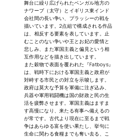
舞台に繰り広げられたベンガル地方の
ナワーブ（太守）とイギリス東インド
会社間の長い争い、プラッシーの戦を
描いています。2点組で構成される作品
は、相反する要素を表しています。止
むことのない争いや王とお妃の愛情と
悲しみ、また軍国主義と偏見という相
互作用などを描き出しています。
また穀物で表面を覆われた『Fatboys』
は、戦時下における軍国主義と政府が
対峙する市民との対立を示唆します。
政府は莫大な予算を軍備に注ぎ込み、
兵器や軍用戦闘機は国の財政と民の生
活を疲弊させます。軍国主義はますま
す高慢になり、来たる有事へ備えるの
が常です。古代より現在に至るまで戦
争はあらゆる富を使い果たし、挙句に
生命に関わる食糧までも奪い去る、こ