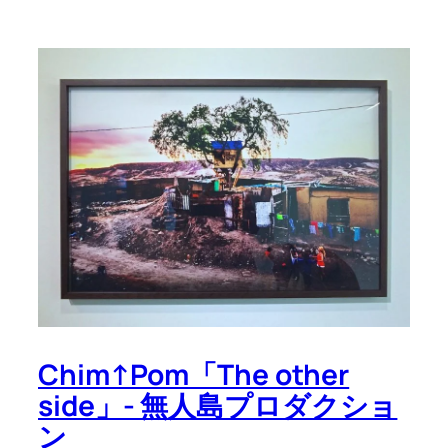
Chim↑Pom「The other
side」- 無人島プロダクショ
ン