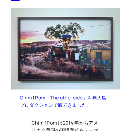
C
him↑Pom「The other side」を無人島
プロダクションで観てきました。
Chim↑Pom は2014 年からアメ
リカ合衆国の国境問題をテーマ