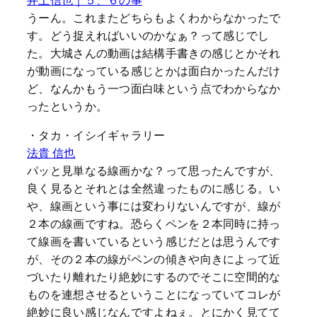
井上信也｜５、６の事
うーん。これまたどちらもよくわからなかったで
す。どう捉えればいいのかなぁ？って感じでし
た。大城さんの動画は結構手書きの感じとかそれ
が動画になっている感じとかは面白かったんだけ
ど、なんかもう一つ面白味という点でわからなか
ったというか。
・タカ・イシイギャラリー
法貴 信也
パッと見単なる線画かな？って思ったんですが、
良く見るとそれとは全然違ったものに感じる。い
や、線画という事には変わりないんですが、線が
２本の線画ですね。恐らくペンを２本同時に持っ
て線画を書いているという感じだとは思うんです
が、その２本の線がペンの傾きや向きによって近
づいたり離れたり絶妙にするのでそこに空間的な
ものを連想させるということになっていてコレが
絶妙に良い感じなんですよねぇ。とにかく見てて