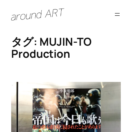
内
容
を
ス
タグ:
MUJIN-TO
キ
ッ
Production
プ