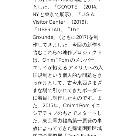
とした、「COYOTE」 (2014,
NY と東京で展示)、「U.S.A.
Visitor Center」 (2016)、
「LIBERTAD」「The
Grounds」 (ともに2017)を制
作してきました。今回の新作を
含むこれらの連作プロジェクト
は、Chim↑Pom のメンバー、
エリイが抱える アメリカへの入
国規制という個人的な問題をき
っかけとして、古今東西さまざ
まな場で引かれてきたボーダー
に着目し制作したものです。ま
た、2015年、Chim↑Pom イニ
シアティブのもとでスタートし
た、東京電力福島第一原発の事
故によってできた帰還困難区域
内での国際展「Don’t Follow