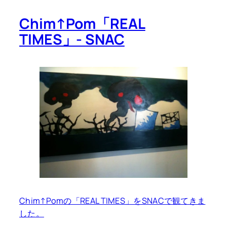
Chim↑Pom「REAL
TIMES」- SNAC
Chim↑Pomの「REAL TIMES」をSNACで観てきま
した。