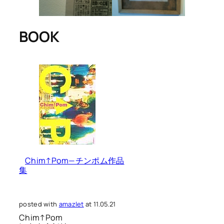
BOOK
Chim↑Pom—チンポム作品
集
posted with
amazlet
at 11.05.21
Chim↑Pom