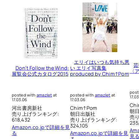
エリイはいつも気持ち悪
芸
Don’t Follow the Wind:
い エリイ写真集
〈
展覧会公式カタログ2015
produced by Chim↑Pom
post
posted with
amazlet
at
posted with
amazlet
at
17.0
17.03.06
17.03.06
Ch
河出書房新社
Chim↑Pom
朝
売り上げランキング:
朝日出版社
売
618,432
売り上げランキング:
235
324,105
Amazon.co.jpで詳細を見
Am
る
Amazon.co.jpで詳細を見
見