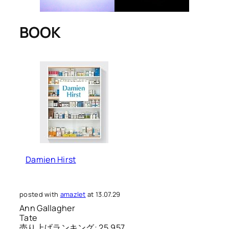
BOOK
Damien Hirst
posted with
amazlet
at 13.07.29
Ann Gallagher
Tate
売り上げランキング: 25,957