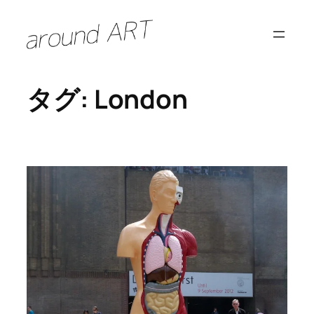
内
容
を
ス
タグ:
London
キ
ッ
プ