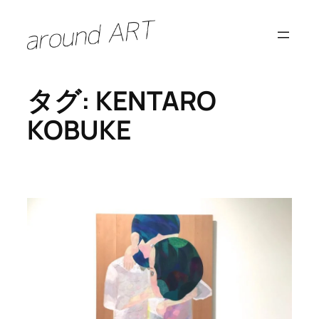
内
容
を
ス
タグ:
KENTARO
キ
ッ
KOBUKE
プ