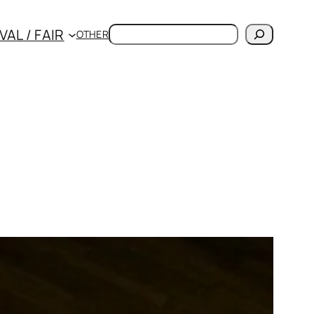
検
VAL / FAIR
OTHER
索