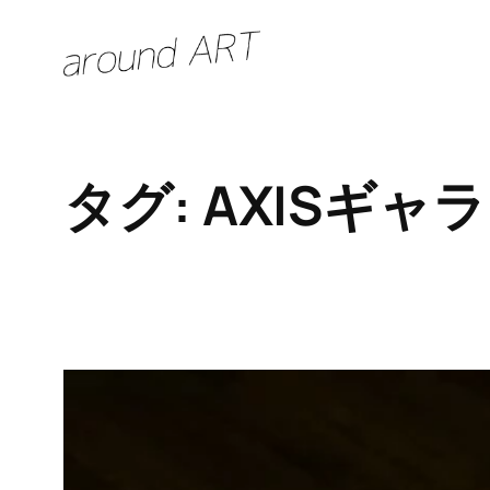
内
容
を
ス
キ
タグ:
AXISギャ
ッ
プ