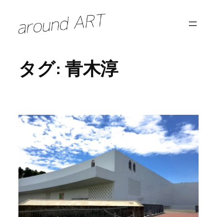
内
容
を
ス
タグ:
青木淳
キ
ッ
プ