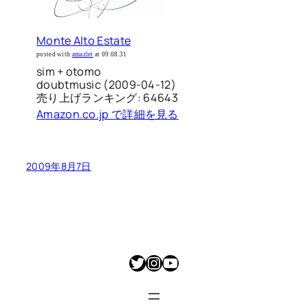
Monte Alto Estate
posted with
amazlet
at 09.08.31
sim + otomo
doubtmusic (2009-04-12)
売り上げランキング: 64643
Amazon.co.jp で詳細を見る
2009年8月7日
Twitter
Instagram
YouTube