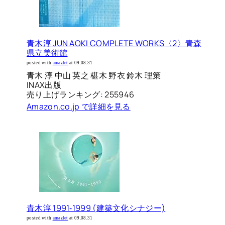
青木淳 JUN AOKI COMPLETE WORKS〈2〉青森
県立美術館
posted with
amazlet
at 09.08.31
青木 淳 中山 英之 椹木 野衣 鈴木 理策
INAX出版
売り上げランキング: 255946
Amazon.co.jp で詳細を見る
青木淳 1991‐1999 (建築文化シナジー)
posted with
amazlet
at 09.08.31