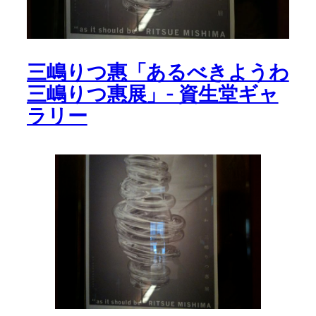
三嶋りつ惠「あるべきようわ
三嶋りつ惠展」- 資生堂ギャ
ラリー