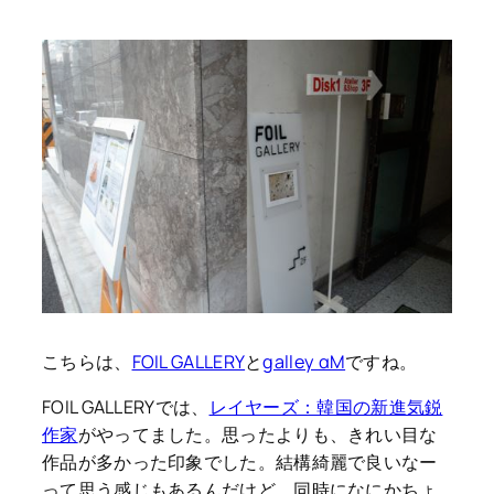
こちらは、
FOIL GALLERY
と
galley αM
ですね。
FOIL GALLERYでは、
レイヤーズ：韓国の新進気鋭
作家
がやってました。思ったよりも、きれい目な
作品が多かった印象でした。結構綺麗で良いなー
って思う感じもあるんだけど、同時になにかちょ