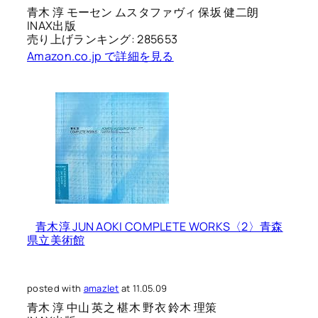
青木 淳 モーセン ムスタファヴィ 保坂 健二朗
INAX出版
売り上げランキング: 285653
Amazon.co.jp で詳細を見る
青木淳 JUN AOKI COMPLETE WORKS〈2〉青森
県立美術館
posted with
amazlet
at 11.05.09
青木 淳 中山 英之 椹木 野衣 鈴木 理策