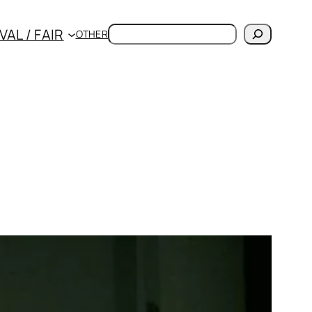
検
VAL / FAIR
OTHER
索