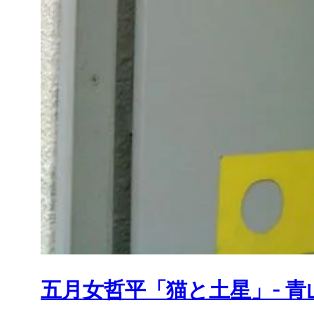
五月女哲平「猫と土星」- 青