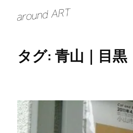
内
容
を
ス
キ
タグ:
青山｜目黒
ッ
プ