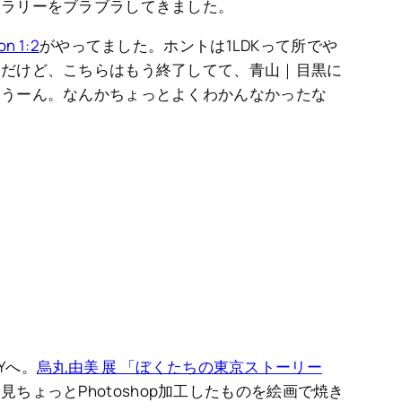
ャラリーをブラブラしてきました。
n 1:2
がやってました。ホントは1LDKって所でや
んだけど、こちらはもう終了してて、青山｜目黒に
。うーん。なんかちょっとよくわかんなかったな
RYへ。
烏丸由美 展 「ぼくたちの東京ストーリー
ちょっとPhotoshop加工したものを絵画で焼き