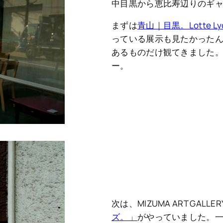
中目黒から恵比寿辺りのギ
まずは
青山｜目黒。Lotte Lyo
っている展示も見たかった
あるものだけ観てきました
ー。
次は、MIZUMA ART GALLE
ズ。」
がやっていました。一見