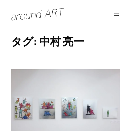
内
容
を
ス
タグ:
中村 亮一
キ
ッ
プ