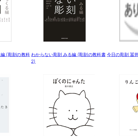
編 (彫刻の教科
わからない彫刻 みる編 (彫刻の教科書
今日の彫刻 冨
2)