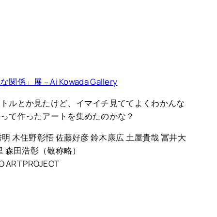
 – Ai Kowada Gallery
イトルとか見たけど、イマイチ見ててよくわかんな
かって作ったアートを集めたのかな？
明 木住野彰悟 佐藤好彦 鈴木康広 土屋貴哉 冨井大
里 森田浩彰（敬称略）
RT PROJECT