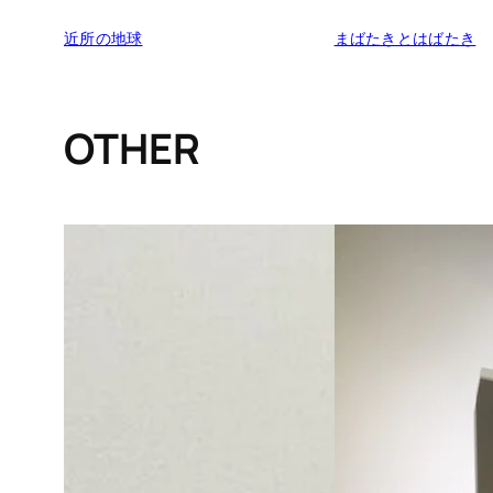
近所の地球
まばたきとはばたき
OTHER