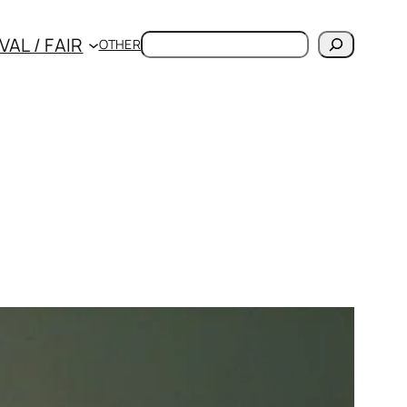
検
VAL / FAIR
OTHER
索