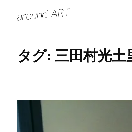
内
容
を
ス
キ
タグ:
三田村光土
ッ
プ