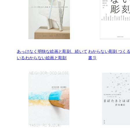
あっけなく明快な絵画と彫刻、続いて
わからない彫刻 つくる
いるわからない絵画と彫刻
書 1)