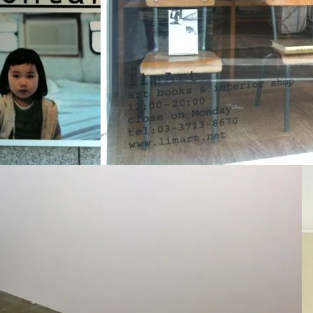
シ「ニュー・ドキュ
ホンマタカシ「between the
- オペラシティア
books [Mushroom…]」- limArt
リー
2011年5月14日