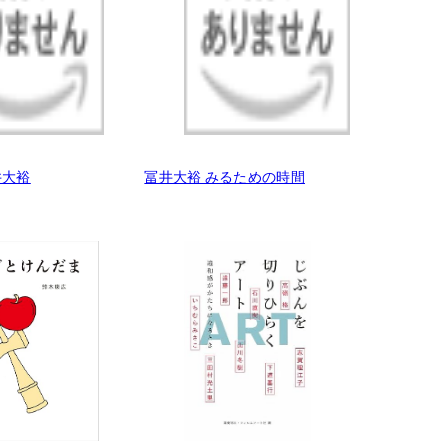
井大裕
冨井大裕 みるための時間