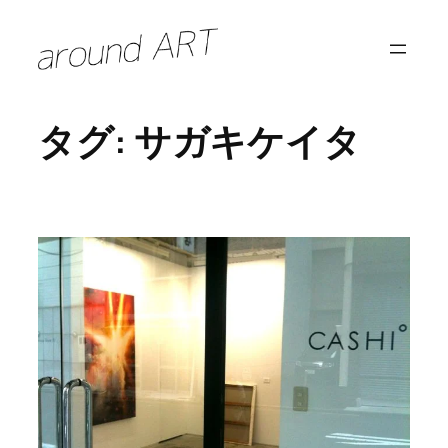
内
容
を
ス
タグ:
サガキケイタ
キ
ッ
プ