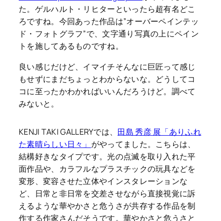
た。ゲルハルト・リヒターといったら超有名どこ
ろですね。今回あった作品は”オーバーペインテッ
ド・フォトグラフ”で、文字通り写真の上にペイン
トを施してあるものですね。
良い感じだけど、イマイチそんなに巨匠って感じ
もせずにまだちょっとわからないな。どうしてコ
コに至ったかわかればいいんだろうけど。調べて
みないと。
KENJI TAKI GALLERYでは、
田島 秀彦 展「ありふれ
た素晴らしい日々」
がやってました。こちらは、
結構好きなタイプです。光の点滅を取り入れた平
面作品や、カラフルなプラスチックの玩具などを
変形、変容させた立体やインスタレーションな
ど、日常と非日常を交差させながら直接視覚に訴
えるような華やかさと危うさが共存する作品を制
作する作家さんだそうです。華やかさと危うさと