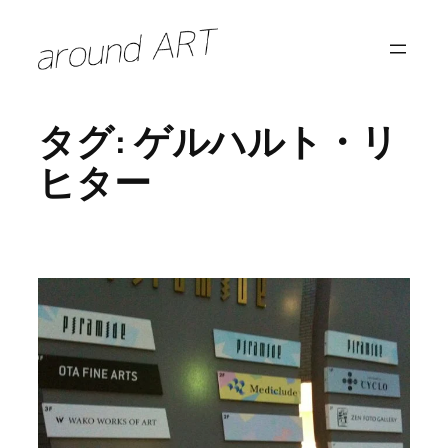
内
容
を
ス
タグ:
ゲルハルト・リ
キ
ッ
ヒター
プ