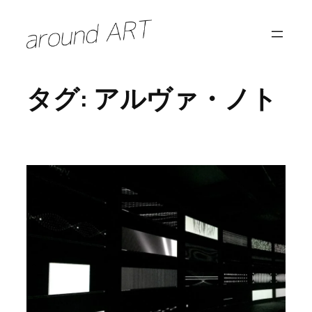
内
容
を
ス
タグ:
アルヴァ・ノト
キ
ッ
プ