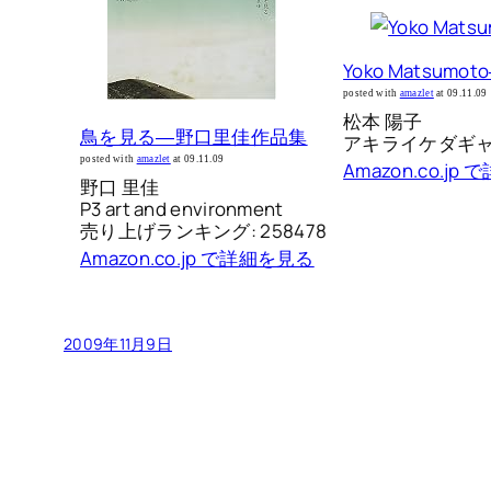
Yoko Matsumot
posted with
amazlet
at 09.11.09
松本 陽子
鳥を見る―野口里佳作品集
アキライケダギ
posted with
amazlet
at 09.11.09
Amazon.co.j
野口 里佳
P3 art and environment
売り上げランキング: 258478
Amazon.co.jp で詳細を見る
2009年11月9日