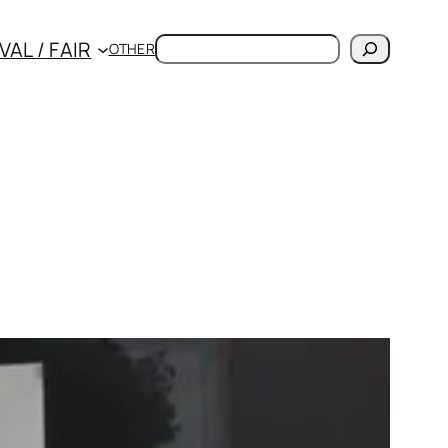
検
VAL / FAIR
OTHER
索