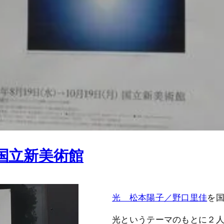
国立新美術館
光 松本陽子／野口里佳
を
光というテーマのもとに２