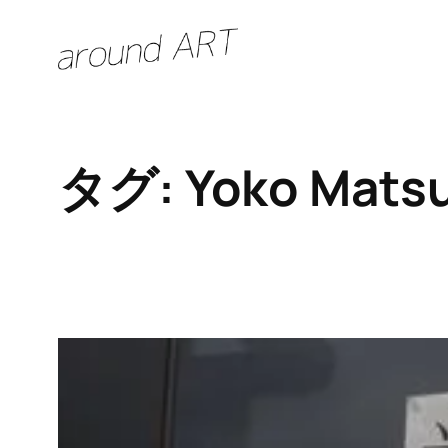
内
容
を
ス
キ
タグ:
Yoko Mats
ッ
プ