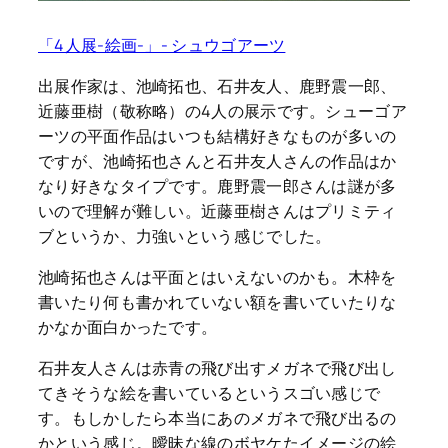
「4人展-絵画-」- シュウゴアーツ
出展作家は、池崎拓也、石井友人、鹿野震一郎、
近藤亜樹（敬称略）の4人の展示です。シューゴア
ーツの平面作品はいつも結構好きなものが多いの
ですが、池崎拓也さんと石井友人さんの作品はか
なり好きなタイプです。鹿野震一郎さんは謎が多
いので理解が難しい。近藤亜樹さんはプリミティ
ブというか、力強いという感じでした。
池崎拓也さんは平面とはいえないのかも。木枠を
書いたり何も書かれていない額を書いていたりな
かなか面白かったです。
石井友人さんは赤青の飛び出すメガネで飛び出し
てきそうな絵を書いているというスゴい感じで
す。もしかしたら本当にあのメガネで飛び出るの
かという感じ。曖昧な線のボヤケたイメージの絵