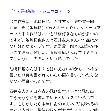
「4人展-絵画-」- シュウゴアーツ
出展作家は、池崎拓也、石井友人、鹿野震一郎、
近藤亜樹（敬称略）の4人の展示です。シューゴア
ーツの平面作品はいつも結構好きなものが多いの
ですが、池崎拓也さんと石井友人さんの作品はか
なり好きなタイプです。鹿野震一郎さんは謎が多
いので理解が難しい。近藤亜樹さんはプリミティ
ブというか、力強いという感じでした。
池崎拓也さんは平面とはいえないのかも。木枠を
書いたり何も書かれていない額を書いていたりな
かなか面白かったです。
石井友人さんは赤青の飛び出すメガネで飛び出し
てきそうな絵を書いているというスゴい感じで
す。もしかしたら本当にあのメガネで飛び出るの
かという感じ。曖昧な線のボヤケたイメージの絵