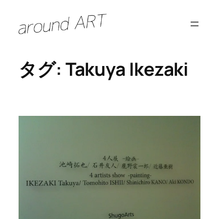
内
容
を
ス
タグ:
Takuya Ikezaki
キ
ッ
プ