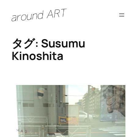
内
容
を
ス
タグ:
Susumu
キ
ッ
Kinoshita
プ