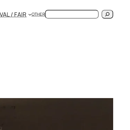
検
VAL / FAIR
OTHER
索