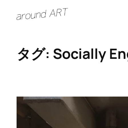
内
容
を
ス
キ
タグ:
Socially E
ッ
プ