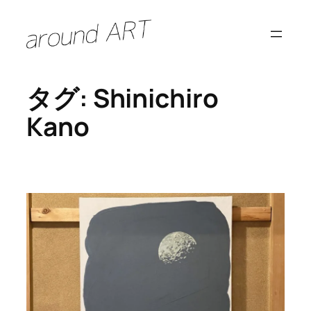
内
容
を
ス
タグ:
Shinichiro
キ
ッ
Kano
プ