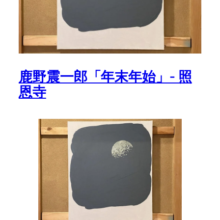
鹿野震一郎「年末年始」- 照
恩寺